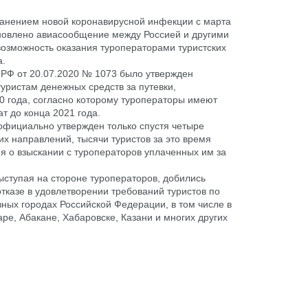
ранением новой коронавирусной инфекции с марта
новлено авиасообщение между Россией и другими
возможность оказания туроператорами туристских
а.
РФ от 20.07.2020 № 1073 было утвержден
уристам денежных средств за путевки,
0 года, согласно которому туроператоры имеют
т до конца 2021 года.
официально утвержден только спустя четыре
их направлений, тысячи туристов за это время
я о взыскании с туроператоров уплаченных им за
тупая на стороне туроператоров, добились
тказе в удовлетворении требований туристов по
зных городах Российской Федерации, в том числе в
ре, Абакане, Хабаровске, Казани и многих других