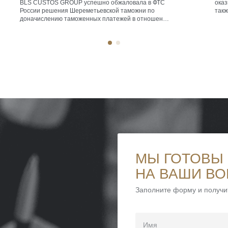
BLS CUSTOS GROUP успешно обжаловала в ФТС
ока
России решения Шереметьевской таможни по
такж
доначислению таможенных платежей в отношении
бухг
оформленного во временный ввоз воздушного
мини
судна. По результату рассмотрения жалобы ФТС
бухг
России обязала Шереметьевскую таможню
нало
пересчитать таможенную стоимость ВС в сторону
спец
уменьшения. В итоге был обеспечен возврат
росс
излишне уплаченных денежных средств […]
МЫ ГОТОВЫ
НА ВАШИ В
Заполните форму и получи