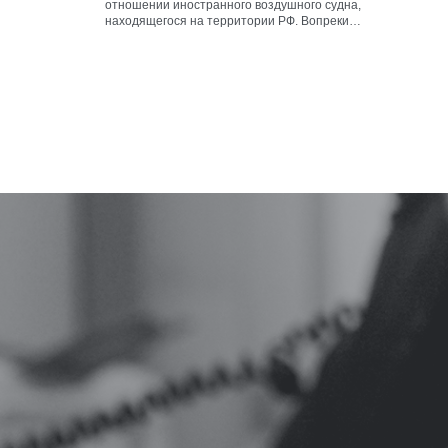
отношении иностранного воздушного судна,
находящегося на территории РФ. Вопреки
сложившейся практике урегулирования, воздушное
судно в момент закрытия сделки выполняло полет
над территориальным морем РФ, представляющим
собой морской пояс шириной 12 морских миль,
отмеряемых от исходных линий. При этом
иностранный лизингодатель настаивал на
переносе момента […]