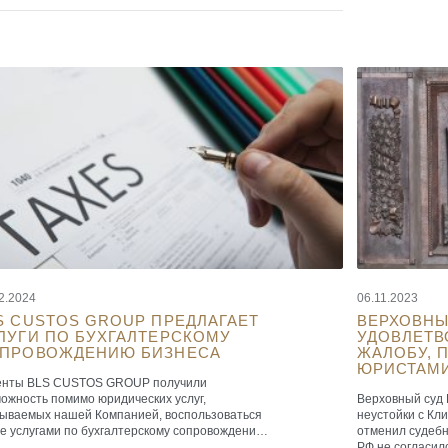
2.2024
06.11.2023
S CUSTOS GROUP ПРЕДЛАГАЕТ
ВЕРХОВНЫ
ЛУГИ ПО БУХГАЛТЕРСКОМУ
УДОВЛЕТВ
ПРОВОЖДЕНИЮ БИЗНЕСА
ЖАЛОБУ, 
ЮРИСТАМИ
енты BLS CUSTOS GROUP получили
ожность помимо юридических услуг,
Верховный суд 
зываемых нашей Компанией, воспользоваться
неустойки с К
е услугами по бухгалтерскому сопровождению,
отменил судебн
алтерскому и налоговому консультированию,
РФ не согласил