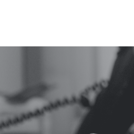
судно в момент закрытия сделки выполняло полет
над территориальным морем РФ, представляющим
собой морской пояс шириной 12 морских миль,
отмеряемых от исходных линий. При этом
иностранный лизингодатель настаивал на
переносе момента […]