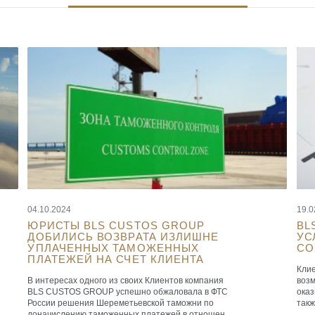
04.10.2024
19.0
ЮРИСТЫ BLS CUSTOS GROUP
BL
ДОБИЛИСЬ ВОЗВРАТА ИЗЛИШНЕ
УС
УПЛАЧЕННЫХ ТАМОЖЕННЫХ
СО
ПЛАТЕЖЕЙ НА СЧЕТ КЛИЕНТА
Кли
В интересах одного из своих Клиентов компания
возм
BLS CUSTOS GROUP успешно обжаловала в ФТС
ока
России решения Шереметьевской таможни по
такж
доначислению таможенных платежей в отношении
бухг