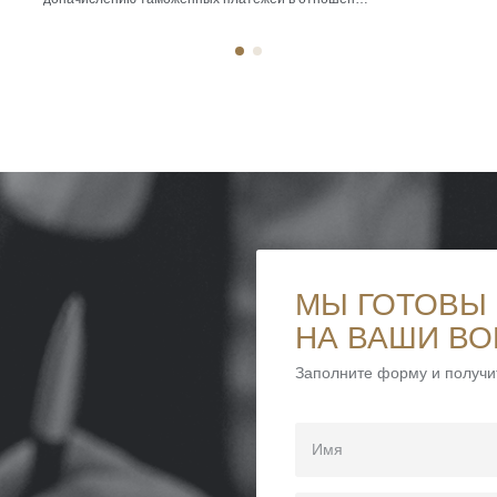
оформленного во временный ввоз воздушного
мини
судна. По результату рассмотрения жалобы ФТС
бухг
России обязала Шереметьевскую таможню
нало
пересчитать таможенную стоимость ВС в сторону
спец
уменьшения. В итоге был обеспечен возврат
росс
излишне уплаченных денежных средств […]
МЫ ГОТОВЫ
НА ВАШИ В
Заполните форму и получи